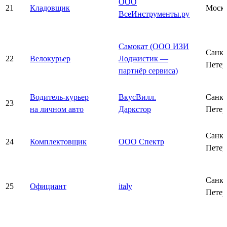
ООО
21
Кладовщик
Моск
ВсеИнструменты.ру
Самокат (ООО ИЗИ
Санкт
22
Велокурьер
Лоджистик —
Петер
партнёр сервиса)
Водитель-курьер
ВкусВилл.
Санкт
23
на личном авто
Даркстор
Петер
Санкт
24
Комплектовщик
ООО Спектр
Петер
Санкт
25
Официант
italy
Петер