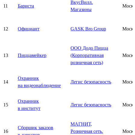
ВкусВилл.
11
Бариста
Моск
Магазины
12
Официант
GASK Bro Group
Моск
ООО Додо Пицца
13
Пиццамейкер
(Корпоративная
Моск
розничная сеть)
Охранник
14
Легис безопасность
Моск
на видеонаблюдение
Охранник
15
Легис безопасность
Моск
в институт
МАГНИТ,
Сборщик заказов
16
Розничная сеть.
Моск
в даркстор