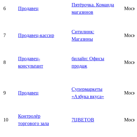
Пятёрочка. Команда
6
Продавец
Моск
магазинов
Ситилинк:
7
Продавец-кассир
Моск
Магазины
Продавец-
билайн: Офисы
8
Моск
консультант
продаж
Супермаркеты
9
Продавец
Моск
«Азбука вкуса»
Контролёр
10
7ЦВЕТОВ
Моск
торгового зала