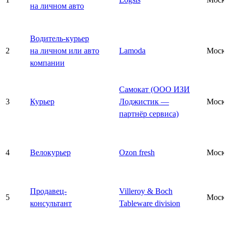
на личном авто
Водитель-курьер
2
на личном или авто
Lamoda
Моск
компании
Самокат (ООО ИЗИ
3
Курьер
Лоджистик —
Моск
партнёр сервиса)
4
Велокурьер
Ozon fresh
Моск
Продавец-
Villeroy & Boch
5
Моск
консультант
Tableware division