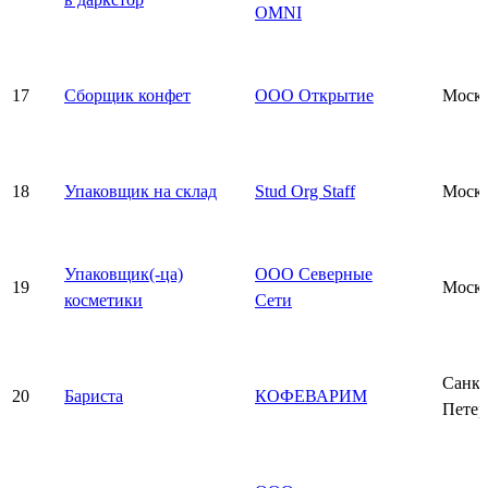
OMNI
17
Сборщик конфет
ООО Открытие
Моск
18
Упаковщик на склад
Stud Org Staff
Моск
Упаковщик(-ца)
ООО Северные
19
Моск
косметики
Сети
Санкт
20
Бариста
КОФЕВАРИМ
Петер