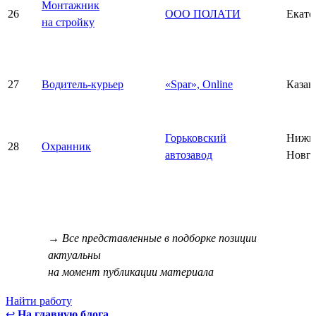
Монтажник
26
ООО ПОЛАТИ
Екате
на стройку
27
Водитель-курьер
«Spar», Online
Казан
Горьковский
Нижн
28
Охранник
автозавод
Новго
→ Все представленные в подборке позиции
актуальны
на момент публикации материала
Найти работу
↩
На главную блога