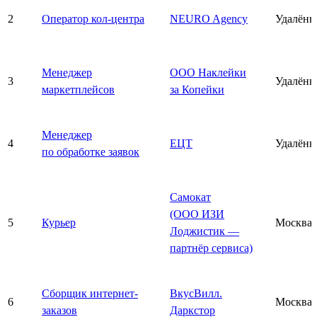
2
Оператор кол-центра
NEURO Agency
Удалённ
Менеджер
ООО Наклейки
3
Удалённ
маркетплейсов
за Копейки
Менеджер
4
ЕЦТ
Удалённ
по обработке заявок
Самокат
(ООО ИЗИ
5
Курьер
Москва
Лоджистик —
партнёр сервиса)
Сборщик интернет-
ВкусВилл.
6
Москва
заказов
Даркстор