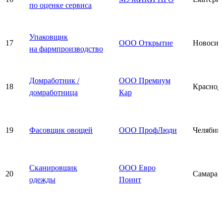
по оценке сервиса
Упаковщик
17
ООО Открытие
Новосиб
на фармпроизводство
Домработник /
ООО Премиум
18
Краснод
домработница
Кар
19
Фасовщик овощей
ООО ПрофЛюди
Челябин
Сканировщик
ООО Евро
20
Самара
одежды
Поинт