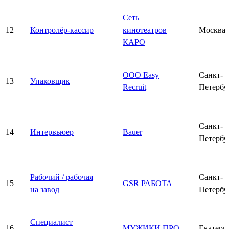
Сеть
12
Контролёр-кассир
кинотеатров
Москва
КАРО
ООО Easy
Санкт-
13
Упаковщик
Recruit
Петербу
Санкт-
14
Интервьюер
Bauer
Петербу
Рабочий / рабочая
Санкт-
15
GSR РАБОТА
на завод
Петербу
Специалист
16
МУЖИКИ ПРО
Екатери