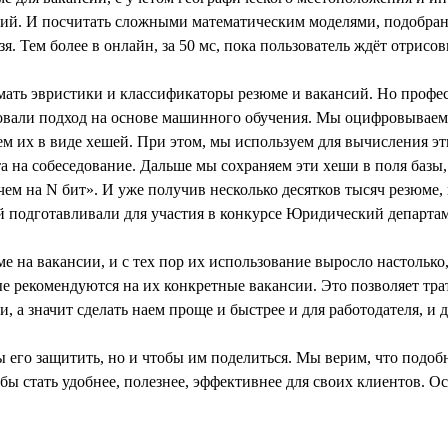
нсий. И посчитать сложными математическим моделями, подобра
. Тем более в онлайн, за 50 мс, пока пользователь ждёт отрис
ть эвристики и классификаторы резюме и вакансий. Но професси
вали подход на основе машинного обучения. Мы оцифровываем р
яем их в виде хешей. При этом, мы используем для вычисления 
а на собеседование. Дальше мы сохраняем эти хеши в поля базы,
 чем на N бит». И уже получив несколько десятков тысяч резюме
ый подготавливали для участия в конкурсе Юридический департ
е на вакансии, и с тех пор их использование выросло настолько
е рекомендуются на их конкретные вакансии. Это позволяет тра
и, а значит сделать наем проще и быстрее и для работодателя, и
ы его защитить, но и чтобы им поделиться. Мы верим, что подоб
ы стать удобнее, полезнее, эффективнее для своих клиентов. О