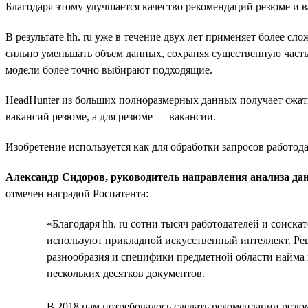
Благодаря этому улучшается качество рекомендаций резюме и 
В результате hh. ru уже в течение двух лет применяет более 
сильно уменьшать объем данных, сохраняя существенную часть 
модели более точно выбирают подходящие.
HeadHunter из больших полноразмерных данных получает сжаты
вакансий резюме, а для резюме — вакансии.
Изобретение используется как для обработки запросов работода
Александр Сидоров, руководитель направления анализа дан
отмечен наградой Роспатента:
«Благодаря hh. ru сотни тысяч работодателей и соиска
используют прикладной искусственный интеллект. Реше
разнообразия и специфики предметной области найма и
нескольких десятков документов.
В 2018 нам потребовалось сделать рекомендации резюм