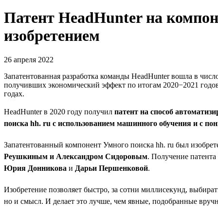
Патент HeadHunter на компо
изобретением
26 апреля 2022
Запатентованная разработка команды HeadHunter вошла в чис
получивших экономический эффект по итогам 2020−2021 годов
годах.
HeadHunter в 2020 году получил
патент на способ автоматиз
поиска hh. ru с использованием машинного обучения и с 
Запатентованный компонент Умного поиска hh. ru был изобре
Реушкиным и Александром Сидоровым
. Получение патента
Юрия Донникова
и
Дарьи Першенковой
.
Изобретение позволяет быстро, за сотни миллисекунд, выбирать
но и смысл. И делает это лучше, чем явные, подобранные вруч