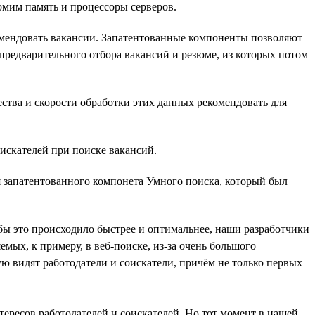
омим память и процессоры серверов.
комендовать вакансии. Запатентованные компоненты позволяют
предварительного отбора вакансий и резюме, из которых потом
ства и скорости обработки этих данных рекомендовать для
оискателей при поиске вакансий.
я запатентованного компонета Умного поиска, который был
Чтобы это происходило быстрее и оптимальнее, наши разработчики
мых, к примеру, в веб-поиске, из-за очень большого
ую видят работодатели и соискатели, причём не только первых
тересов работодателей и соискателей. Но тот момент в нашей