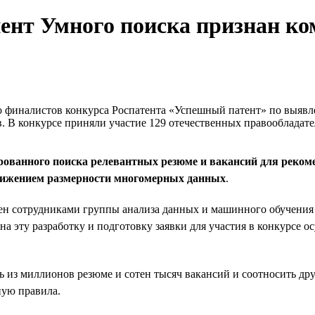
нент Умного поиска признан к
ло финалистов конкурса Роспатента «Успешный патент» по выяв
. В конкурсе приняли участие 129 отечественных правообладате
ированного поиска релевантных резюме и вакансий для реко
понижением размерности многомерных данных
.
тен сотрудниками группы анализа данных и машинного обучени
 на эту разработку и подготовку заявки для участия в конкурсе
 из миллионов резюме и сотен тысяч вакансий и соотносить друг 
ную правила.