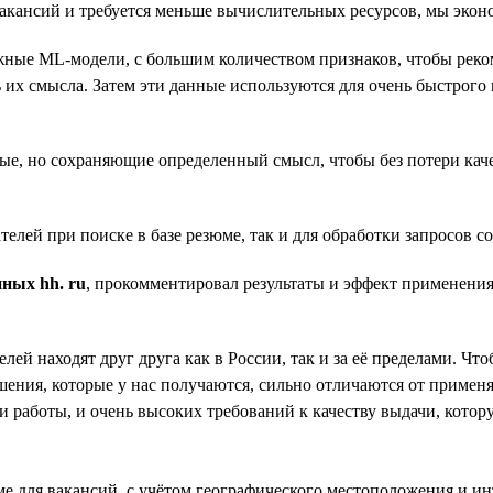
вакансий и требуется меньше вычислительных ресурсов, мы экон
сложные ML-модели, с большим количеством признаков, чтобы ре
их смысла. Затем эти данные используются для очень быстрого 
е, но сохраняющие определенный смысл, чтобы без потери каче
телей при поиске в базе резюме, так и для обработки запросов с
ных hh. ru
, прокомментировал результаты и эффект применени
телей находят друг друга как в России, так и за её пределами. 
ния, которые у нас получаются, сильно отличаются от применяе
 работы, и очень высоких требований к качеству выдачи, котор
е для вакансий, с учётом географического местоположения и ин