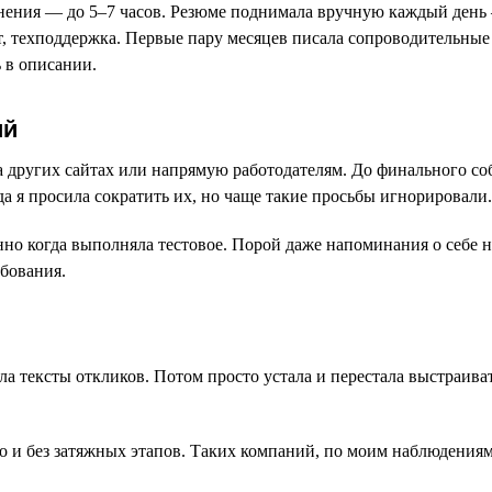
ьнения — до 5–7 часов. Резюме поднимала вручную каждый день 
, техподдержка. Первые пару месяцев писала сопроводительные
 в описании.
ий
на других сайтах или напрямую работодателям. До финального со
а я просила сократить их, но чаще такие просьбы игнорировали.
но когда выполняла тестовое. Порой даже напоминания о себе н
ебования.
ла тексты откликов. Потом просто устала и перестала выстраив
ро и без затяжных этапов. Таких компаний, по моим наблюдения