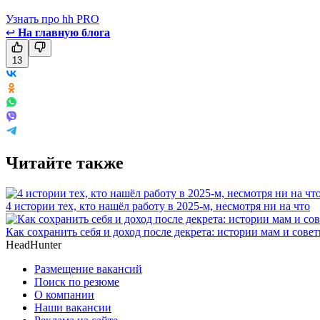
Узнать про hh PRO
↩
На главную блога
13
Читайте также
4 истории тех, кто нашёл работу в 2025-м, несмотря ни на что
Как сохранить себя и доход после декрета: истории мам и сове
HeadHunter
Размещение вакансий
Поиск по резюме
О компании
Наши вакансии