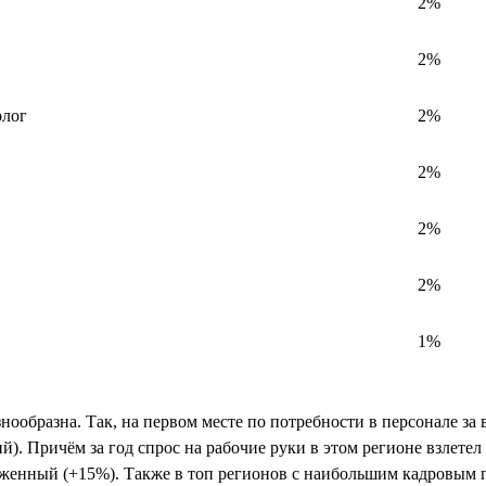
2%
2%
олог
2%
2%
2%
2%
1%
знообразна. Так, на первом месте по потребности в персонале за
й). Причём за год спрос на рабочие руки в этом регионе взлете
ыраженный (+15%). Также в топ регионов с наибольшим кадровым