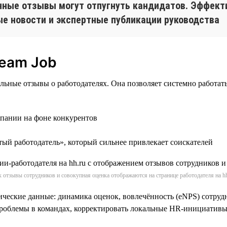
нные отзывы могут отпугнуть кандидатов. Эффект
ые новости и экспертные публикации руководства
ream Job
альные отзывы о работодателях. Она позволяет системно работ
мпании на фоне конкурентов
тый работодатель», который сильнее привлекает соискателей
к отзывы сотрудников и совокупная оценка отображаются на странице работодателя на hh
ические данные: динамика оценок, вовлечённость (eNPS) сотруд
проблемы в командах, корректировать локальные HR-инициативы