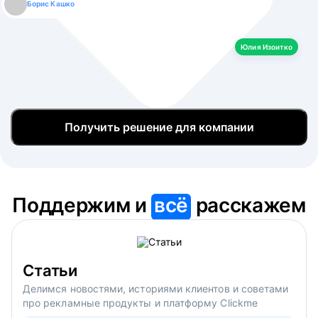
Борис Кашко
Юлия Изоитко
Александр Кулагин
Даниил Макаров
Екатерина Лазаренко
Юлия Изоитко
Получить решение для компании
Поддержим и
всё
расскажем
Статьи
Делимся новостями, историями клиентов и советами
про рекламные продукты и платформу Clickme