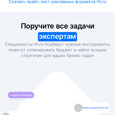
Скачать прайс-лист рекламных форматов hh.ru
Поручите все задачи
экспертам
Специалисты hh.ru подберут нужные инструменты,
помогут спланировать бюджет и найти лучшую
стратегию для ваших
бизнес-задач
+ ещё
4
эксперта
Екатерина Лазаренко
Александр Кулагин
Даниил Макаров
Борис Кашко
Юлия Изоитко