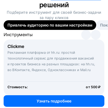
решений
Подберите инструмент для своей
бизнес-задачи
за пару кликов
Привлечь аудиторию по вашим настройкам
Пок
Инструменты
Инструменты
Инструменты
Виртуальный рекрутер
Clickme
Вакансия дня
Массовый подбор под ключ. Решите, сколько
Рекламная платформа от hh.ru: простой
Рекламный формат для вакансий на главной странице
кандидатов и когда вам нужно, и за дело возьмутся
технологичный сервис для продвижения вакансий
hh.ru. Увеличивает количество откликов
маркетологи, рекрутеры и проектные менеджеры
и проектов бизнеса на разных площадках: на hh.ru,
hh.ru с целым набором digital-инструментов
во ВКонтакте, Яндексе, Одноклассниках и Mail.ru
Стоимость:
от 200 000 ₽
Узнать подробнее
Стоимость:
от 500 ₽
Узнать подробнее
Узнать подробнее