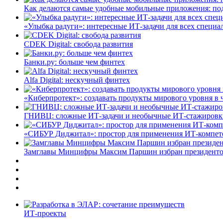
Как делаются самые удобные мобильные приложения: по
«Улыбка радуги»: интересные ИТ-задачи для всех специа
CDEK Digital: свобода развития
Банки.ру: больше чем финтех
Alfa Digital: нескучный финтех
«Киберпротект»: создавать продукты мирового уровня в
ГНИВЦ: сложные ИТ‑задачи и необычные ИТ‑стажировк
«СИБУР Диджитал»: простор для применения ИТ-компе
Замглавы Минцифры Максим Паршин избран президенто
ИТ-проекты