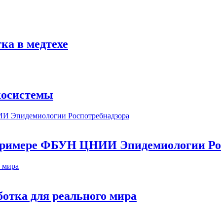
ка в медтехе
косистемы
а примере ФБУН ЦНИИ Эпидемиологии Ро
ботка для реального мира