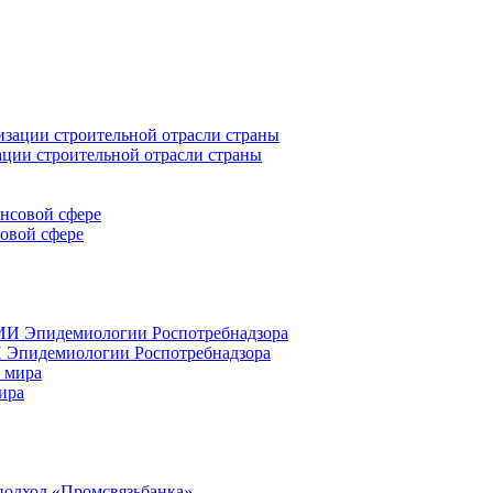
ации строительной отрасли страны
совой сфере
 Эпидемиологии Роспотребнадзора
ира