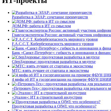
ИТ-проекты
Разработка в ЭЛАР: сочетание преимуществ
ДОМ.РФ: работа в ИТ со смыслом
Главгосэкспертиза России: активный участник цифровиз
F.A.C.C.T. Кибербезопасность мирового уровня
Банк «Санкт-Петербург»: гибкость и инновации в финан
СберЗдоровье: продуктовая разработка в медтехе
МТС: взять лучшее от стартапа и экосистемы
4 мифа об ИТ в госорганизации на примере ФБУН ЦНИИ
«Петрович-Тех»: продуктовая разработка для реального м
«Эталон»: ИТ в строительной индустрии
Продуктовая разработка в QIWI: что особенного?