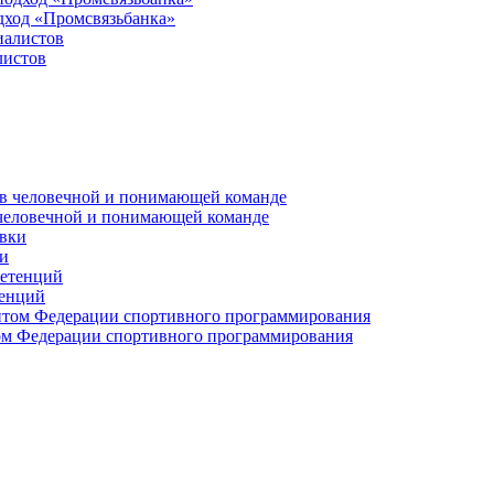
дход «Промсвязьбанка»
листов
 человечной и понимающей команде
и
тенций
м Федерации спортивного программирования