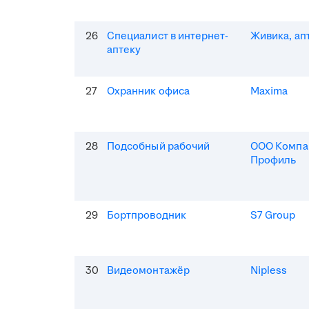
26
Специалист в интернет-
Живика, ап
аптеку
27
Охранник офиса
Maxima
28
Подсобный рабочий
ООО Компа
Профиль
29
Бортпроводник
S7 Group
30
Видеомонтажёр
Nipless