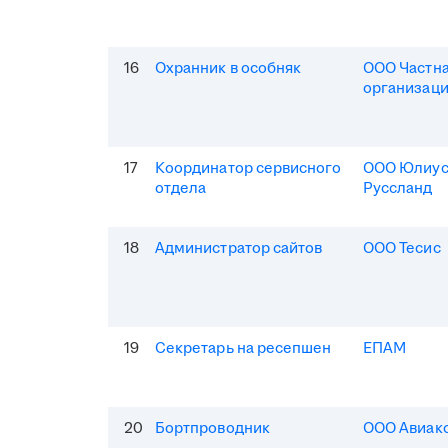
16
Охранник в особняк
ООО Частна
организаци
17
Координатор сервисного
ООО Юлиус
отдела
Руссланд
18
Администратор сайтов
ООО Тесис
19
Секретарь на ресепшен
ЕПАМ
20
Бортпроводник
ООО Авиак