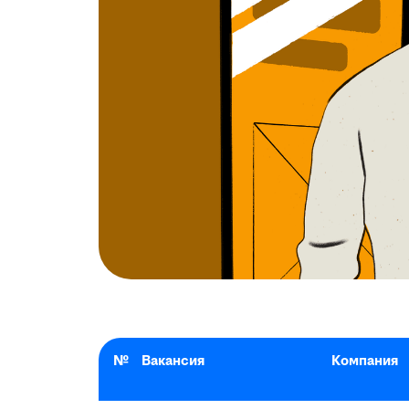
№
Вакансия
Компания