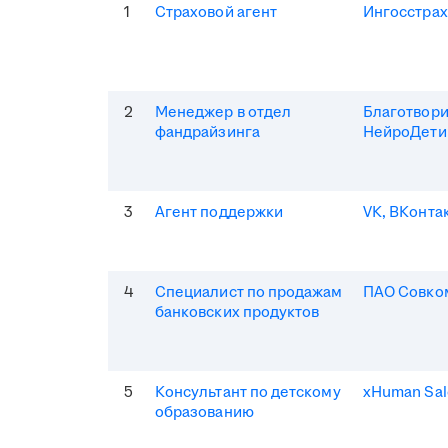
1
Страховой агент
Ингосстрах
2
Менеджер в отдел
Благотвор
фандрайзинга
НейроДети
3
Агент поддержки
VK, ВКонта
4
Специалист по продажам
ПАО Совко
банковских продуктов
5
Консультант по детскому
xHuman Sal
образованию