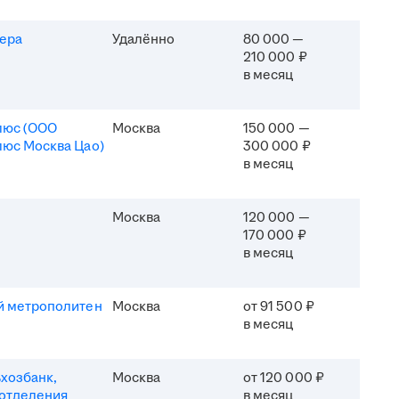
ера
Удалённо
80 000 —
210 000 ₽
в месяц
люс (ООО
Москва
150 000 —
юс Москва Цао)
300 000 ₽
в месяц
Москва
120 000 —
170 000 ₽
в месяц
й метрополитен
Москва
от 91 500 ₽
в месяц
хозбанк,
Москва
от 120 000 ₽
отделения
в месяц