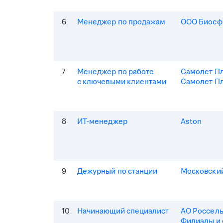
6
Менеджер по продажам
ООО Биосф
7
Менеджер по работе
Самолет П
с ключевыми клиентами
Самолет Пл
8
ИТ-менеджер
Aston
9
Дежурный по станции
Московски
10
Начинающий специалист
АО Россель
Филиалы и 