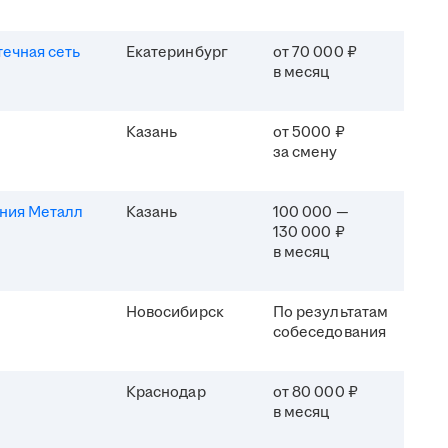
течная сеть
Екатеринбург
от 70 000 ₽
в месяц
Казань
от 5000 ₽
за смену
ния Металл
Казань
100 000 —
130 000 ₽
в месяц
Новосибирск
По результатам
собеседования
Краснодар
от 80 000 ₽
в месяц