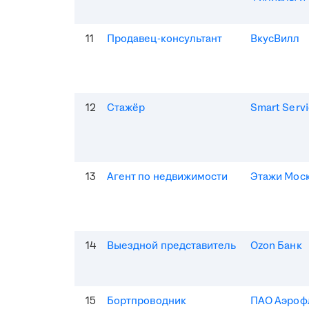
11
Продавец-консультант
ВкусВилл
12
Стажёр
Smart Serv
13
Агент по недвижимости
Этажи Мос
14
Выездной представитель
Ozon Банк
15
Бортпроводник
ПАО Аэроф