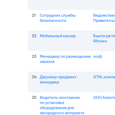
21
Сотрудник службы
Ведомствен
безопасности
Правитель
22
Мобильный кассир
Бьюти-рет
Яблоко
23
Менеджер по размещению
oodji
заказов
24
Джуниор-проджект-
ЭТМ, комп
менеджер
25
Водитель-монтажник
ООО Алеат
по установке
оборудования для
загородного интернета