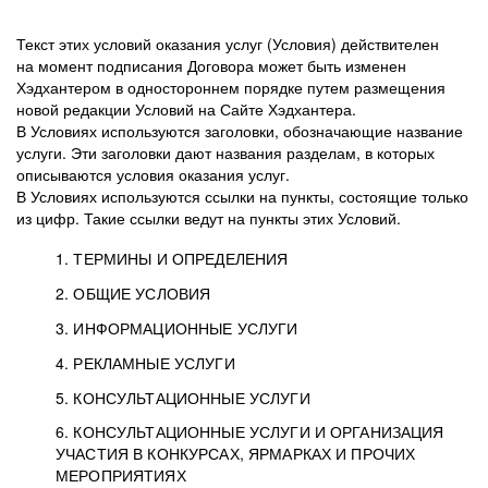
Текст этих условий оказания услуг (Условия) действителен
на момент подписания Договора может быть изменен
Хэдхантером в одностороннем порядке путем размещения
новой редакции Условий на Сайте Хэдхантера.
В Условиях используются заголовки, обозначающие название
услуги. Эти заголовки дают названия разделам, в которых
описываются условия оказания услуг.
В Условиях используются ссылки на пункты, состоящие только
из цифр. Такие ссылки ведут на пункты этих Условий.
1. ТЕРМИНЫ И ОПРЕДЕЛЕНИЯ
2. ОБЩИЕ УСЛОВИЯ
3. ИНФОРМАЦИОННЫЕ УСЛУГИ
1.1. Хэдхантер, или
Хэдхантер, ООО
4. РЕКЛАМНЫЕ УСЛУГИ
HeadHunter, или
«Хэдхантер», ИНН
2.1. Типы и статусы регистрации
5. КОНСУЛЬТАЦИОННЫЕ УСЛУГИ
Исполнитель
7718620740, адрес:
Типы регистрации
3.1. Предоставление доступа к базе данных
2.2. Активация услуг
6. КОНСУЛЬТАЦИОННЫЕ УСЛУГИ И ОРГАНИЗАЦИЯ
125047, г. Москва,
резюме с предложениями Соискателей
Описание и активация
УЧАСТИЯ В КОНКУРСАХ, ЯРМАРКАХ И ПРОЧИХ
2.1.1. Заказчику может быть присвоен один
4.0. Общие условия оказания рекламных услуг
внутригородская
о трудоустройстве с возможностью просмотра
МЕРОПРИЯТИЯХ
из Типов регистраций.
территория
4.0.1. Хэдхантер оказывает Заказчику услугу