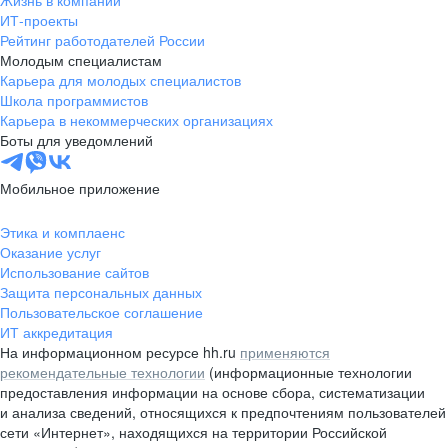
Жизнь в компании
область
ИТ-проекты
Рейтинг работодателей России
Валдай
Малая Вишера
Молодым специалистам
Окуловка
Пестово
Карьера для молодых специалистов
Сольцы
Старая Русса
Школа программистов
Карьера в некоммерческих организациях
Холм
Чудово
Боты для уведомлений
Мурманская область
Апатиты
Гаджиево
Заозерск
Мобильное приложение
Заполярный
Кандалакша
Кировск (Мурманская
Ковдор
Этика и комплаенс
область)
Оказание услуг
Кола
Мончегорск
Использование сайтов
Защита персональных данных
Оленегорск
Островной
Пользовательское соглашение
Полярные Зори
Полярный
ИТ аккредитация
Североморск
Снежногорск
На информационном ресурсе hh.ru
применяются
Республика Карелия
Беломорск
рекомендательные технологии
(информационные технологии
предоставления информации на основе сбора, систематизации
Кемь
Кондопога
и анализа сведений, относящихся к предпочтениям пользователей
Костомукша
Лахденпохья
сети «Интернет», находящихся на территории Российской
Медвежьегорск
Олонец