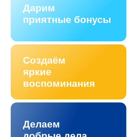
Дарим
приятные бонусы
Создаём
яркие
воспоминания
Делаем
добрые дела