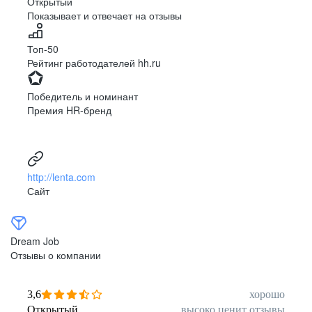
Открытый
Показывает и отвечает на отзывы
Луцк
Севастополь
Симферополь
Сумы
Топ-50
Тернополь
Ужгород
Рейтинг работодателей hh.ru
Харьков
Херсон
Хмельницкий
Черкассы
Победитель и номинант
Черновцы
Чернигов
Премия HR-бренд
Ленинградская
Ханты-Мансийск
область
Тольятти
Дудинка
(Красноярский край)
http://lenta.com
Тура (Красноярский
Агинское
Сайт
край)
(Забайкальский АО)
Усть-Ордынский
Палана
Анадырь
Сочи
Dream Job
Норильск
Дзержинск
Отзывы о компании
(Нижегородская
область)
Арзамас
Саров
3,6
хорошо
Обнинск
Салехард
Открытый
высоко ценит отзывы