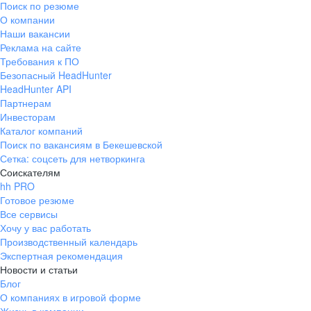
Поиск по резюме
Краснознаменск
Ладушкин
(Калининградская
О компании
область)
Наши вакансии
Мамоново
Неман
Реклама на сайте
Требования к ПО
Нестеров
Озерск
Безопасный HeadHunter
(Калининградская
область)
HeadHunter API
Партнерам
Пионерский
Полесск
Инвесторам
Правдинск
Светлогорск
Каталог компаний
(Калининградская
Поиск по вакансиям в Бекешевской
область)
Сетка: соцсеть для нетворкинга
Светлый
Славск
Соискателям
Советск
Черняховск
hh PRO
(Калининградская
Готовое резюме
область)
Все сервисы
Республика Коми
Воркута
Хочу у вас работать
Вуктыл
Емва
Производственный календарь
Экспертная рекомендация
Инта
Микунь
Новости и статьи
Печора
Сосногорск
Блог
Усинск
Ухта
О компаниях в игровой форме
Новгородская
Боровичи