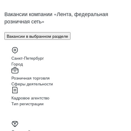
Нижний Новгород
Великий Новгород
Омск
Орел
Вакансии компании «Лента, федеральная
Оренбург
Пенза
розничная сеть»
Пермь
Петрозаводск
Псков
Ростов-на-Дону
Вакансии в выбранном разделе
Рязань
Самара
Саратов
Якутск
Южно-Сахалинск
Владикавказ
Санкт-Петербург
Смоленск
Ставрополь
Город
Тамбов
Казань
Розничная торговля
Тверь
Томск
Сферы деятельности
Кызыл
Тула
Тюмень
Ижевск
Кадровое агентство
Ульяновск
Уфа
Тип регистрации
Хабаровск
Абакан
Челябинск
Грозный
Чита
Чебоксары
Ярославль
Луганск