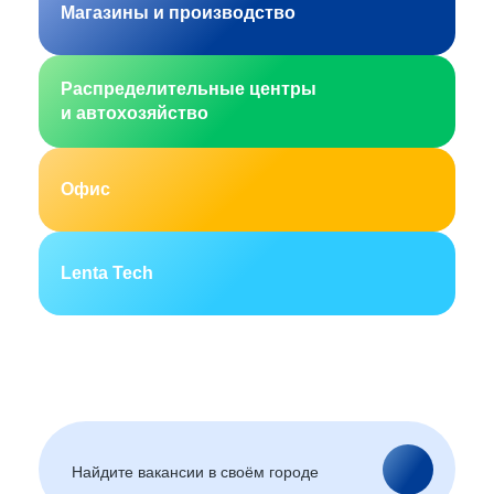
Магазины и производство
Распределительные центры
и автохозяйство
Офис
Lenta Tech
Москва
Санкт-Петербург
Екатеринбург
Новосибирск
Горно-Алтайск
Барнаул
Благовещенск
Архангельск
(Амурская область)
Астрахань
Белгород