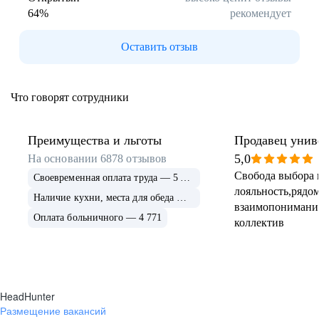
64
%
рекомендует
Буркина Фасо
Минск
Гомель
Могилев
Оставить отзыв
Витебск
Гродно
Брест
Архангельская
область
Что говорят сотрудники
Каргополь
Коряжма
Котлас
Мезень
Мирный
Новодвинск
Преимущества и льготы
Продавец унив
(Архангельская
5,0
На основании
6878
отзывов
область)
Свобода выбора 
Своевременная оплата труда — 5 675
Няндома
Онега
лояльность,рядом
Северодвинск
Сольвычегодск
Наличие кухни, места для обеда — 4 999
взаимопонимани
Шенкурск
Калининградская
Оплата больничного — 4 771
коллектив
область
Багратионовск
Балтийск
Гвардейск
Гурьевск
(Калининградская
область)
HeadHunter
Гусев
Зеленоградск
Размещение вакансий