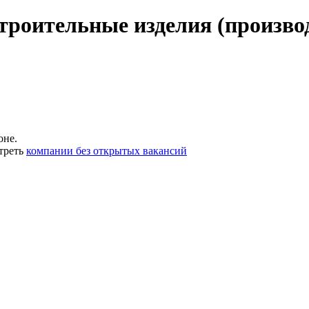
троительные изделия (произво
оне.
треть
компании без открытых вакансий