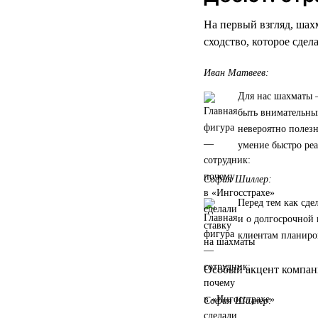
На первый взгляд, шах
сходство, которое сде
Иван Матвеев:
Для нас шахматы —
быть внимательным
невероятно полез
умение быстро реа
София Шиллер:
Перед тем как сде
и о долгосрочной 
клиентам планиро
Особый акцент компани
София Шиллер: