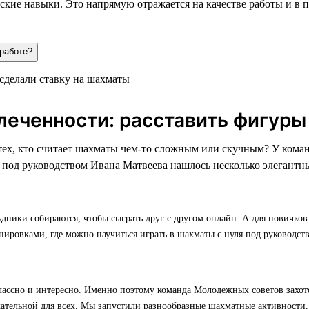
кие навыки. Это напрямую отражается на качестве работы и в 
 работе?
леченности: расставить фигуры
 тех, кто считает шахматы чем-то сложным или скучным? У ко
 под руководством Ивана Матвеева нашлось несколько элегантн
удники собираются, чтобы сыграть друг с другом онлайн. А для новичко
нировками, где можно научиться играть в шахматы с нуля под руководст
ассно и интересно. Именно поэтому команда Молодежных советов захотел
кательной для всех. Мы запустили разнообразные шахматные активности