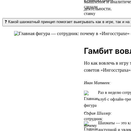
мышление и аналитичес
деятельности.
❓ Какой шахматный принцип помогает выигрывать как в игре, так и на
Гамбит вов
Но как вовлечь в игру
советов «Ингосстраха»
Иван Матвеев:
Раз в неделю сотр
клуб с офлайн-тре
София Шиллер:
Шахматы — это кл
доступной и увле