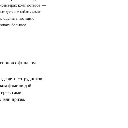
инсейверах компьютеров —
ые доски с табличками:
я, оценить позицию
совать большое
егионов с финалом
 где дети сотрудников
ском фэмили дэй
тере», сами
учали призы.