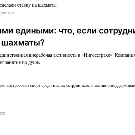
ране чудес»
ми едиными: что, если сотрудн
в шахматы?
динственная внерабочая активность в «Ингосстрахе». Компания
ет занятие по душе.
ько востребован спорт среди наших сотрудников, и активно поддержива
нис