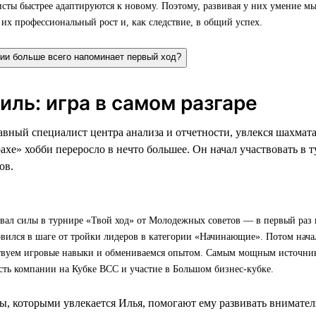
ты быстрее адаптируются к новому. Поэтому, развивая у них умение мы
их профессиональный рост и, как следствие, в общий успех.
нии больше всего напоминает первый ход?
ль: игра в самом разгаре
авный специалист центра анализа и отчетности, увлекся шахмат
ахе» хобби переросло в нечто большее. Он начал участвовать в т
ов.
вал силы в турнире «Твой ход» от Молодежных советов — в первый раз 
овился в шаге от тройки лидеров в категории «Начинающие». Потом начал
твуем игровые навыки и обмениваемся опытом. Самым мощным источни
сть компании на Кубке ВСС и участие в Большом бизнес-кубке.
ы, которыми увлекается Илья, помогают ему развивать вниматель