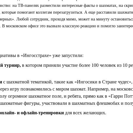
анство: на ТВ-панелях разместили интересные факты о шахматах, на скр
 которые помогают коллегам перезагрузиться. А еще расставили шахматн
 черных». Любой сотрудник, проходя мимо, может на минуту остановитьс
д. В московском офисе это вызвало классную реакцию и помогло заинтере
иативы в «Ингосстрахе» уже запустили:
й турнир,
в котором приняли участие более 100 человек из 10 р
и
с шахматной тематикой, такие как «Ингосики в Стране чудес»,
через игру познакомились с миром шахмат. Например, на москов
олу огромное шахматное поле, и ребята, прямо как в «Гарри Пот
 шахматные фигуры, участвовали в шахматных флешмобах и пол
онлайн- и офлайн-тренировки
для всех желающих.