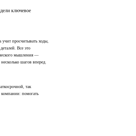
ядели ключевое
а учит просчитывать ходы,
деталей. Все это
ического мышления —
 несколько шагов вперед.
аткосрочной, так
й компании: помогать