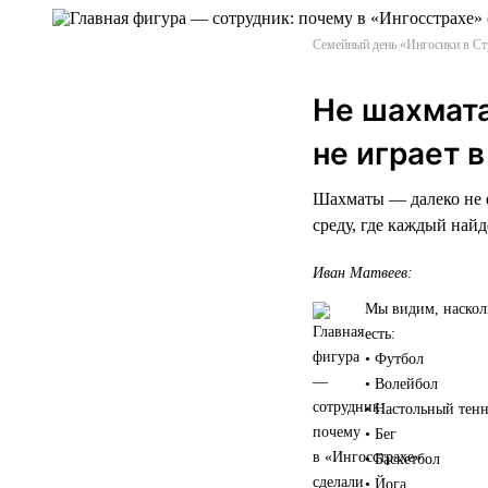
Семейный день «Ингосики в Ст
Не шахмата
не играет 
Шахматы — далеко не е
среду, где каждый найд
Иван Матвеев:
Мы видим, наскол
есть:
• Футбол
• Волейбол
• Настольный тен
• Бег
• Баскетбол
• Йога