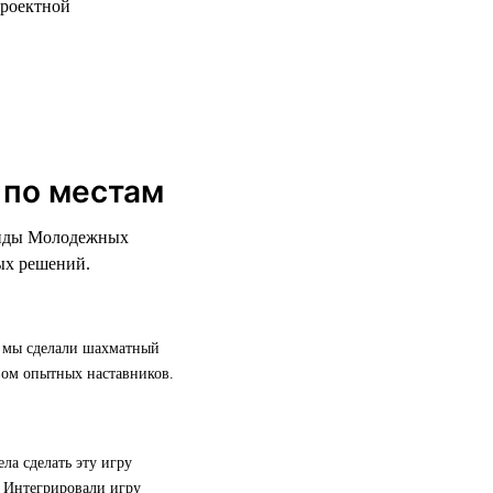
проектной
 по местам
манды Молодежных
ых решений.
в мы сделали шахматный
вом опытных наставников.
а сделать эту игру
. Интегрировали игру