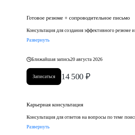
• продаж
• проектного менеджмента
• маркетинга
Готовое резюме + сопроводительное письмо
• аналитики
Консультация для создания эффективного резюме 
• финансов
Развернуть
• закупок
• логистики
• АХО и пр.
Ближайшая запись
20 августа 2026
Я помогу вам, даже если вы:
14 500
₽
Записаться
• несколько лет не работали;
• совсем без опыта работы;
• часто меняли работу;
• захотели вернуться из фриланса, своего бизнеса в н
Карьерная консультация
• хотите сменить профессию, но не знаете, как грамо
Консультация для ответов на вопросы по теме поис
Развернуть