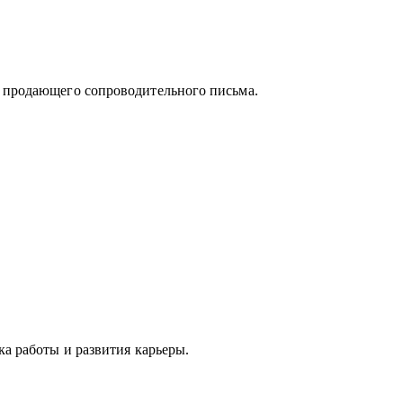
и продающего сопроводительного письма.
айм;
тно построить поиск работы.
ка работы и развития карьеры.