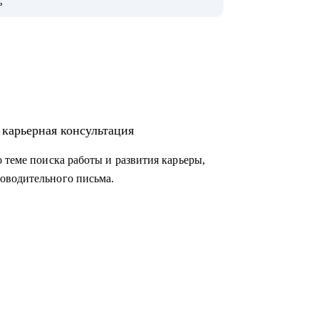
ь
s, Новатэк, СБЕР, Т-банк, ВТБ, МТС и пр.
не профессии (что искать, где искать, как
 карьерная консультация
и вам кажется, что их нет);
 теме поиска работы и развития карьеры,
оводительного письма.
те, выделить и описать результаты;