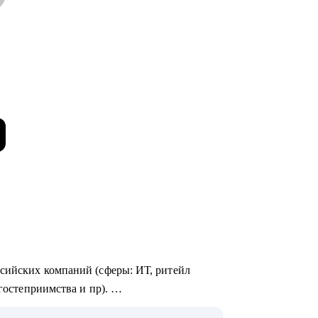
ссийских компаний (сферы: ИТ, ритейл
 гостеприимства и пр).
омогла в достижении карьерных целей более