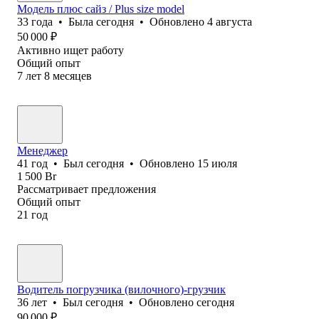
Модель плюс сайз / Plus size model
33
года
•
Была
сегодня
•
Обновлено
4 августа
50 000
₽
Активно ищет работу
Общий опыт
7
лет
8
месяцев
Менеджер
41
год
•
Был
сегодня
•
Обновлено
15 июля
1 500
Br
Рассматривает предложения
Общий опыт
21
год
Водитель погрузчика (вилочного)-грузчик
36
лет
•
Был
сегодня
•
Обновлено
сегодня
90 000
₽