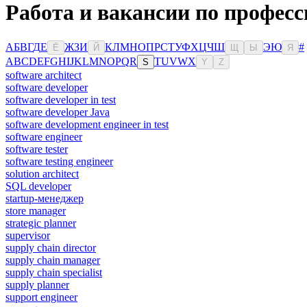
Работа и вакансии по профес
А
Б
В
Г
Д
Е
Ж
З
И
К
Л
М
Н
О
П
Р
С
Т
У
Ф
Х
Ц
Ч
Ш
Э
Ю
#
Ё
Й
Щ
Ы
Я
A
B
C
D
E
F
G
H
I
J
K
L
M
N
O
P
Q
R
T
U
V
W
X
S
Y
Z
software architect
software developer
software developer in test
software developer Java
software development engineer in test
software engineer
software tester
software testing engineer
solution architect
SQL developer
startup-менеджер
store manager
strategic planner
supervisor
supply chain director
supply chain manager
supply chain specialist
supply planner
support engineer