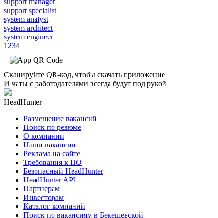
support manager
support specialist
system analyst
system architect
system engineer
1
2
3
4
Сканируйте QR-код, чтобы скачать приложение
И чаты с работодателями всегда будут под рукой
HeadHunter
Размещение вакансий
Поиск по резюме
О компании
Наши вакансии
Реклама на сайте
Требования к ПО
Безопасный HeadHunter
HeadHunter API
Партнерам
Инвесторам
Каталог компаний
Поиск по вакансиям в Бекешевской