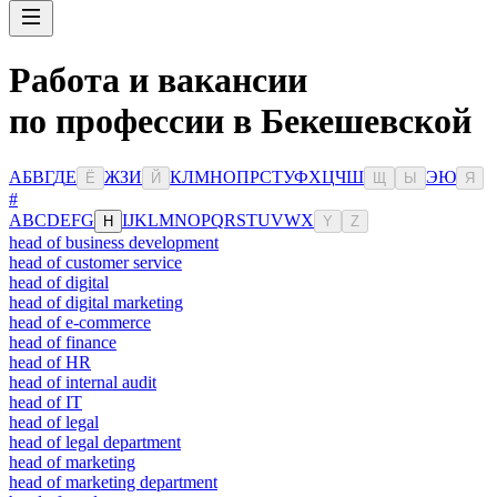
Работа и вакансии
по профессии в Бекешевской
А
Б
В
Г
Д
Е
Ж
З
И
К
Л
М
Н
О
П
Р
С
Т
У
Ф
Х
Ц
Ч
Ш
Э
Ю
Ё
Й
Щ
Ы
Я
#
A
B
C
D
E
F
G
I
J
K
L
M
N
O
P
Q
R
S
T
U
V
W
X
H
Y
Z
head of business development
head of customer service
head of digital
head of digital marketing
head of e-commerce
head of finance
head of HR
head of internal audit
head of IT
head of legal
head of legal department
head of marketing
head of marketing department