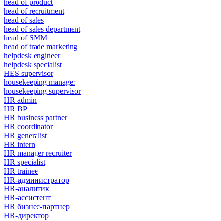
head of product
head of recruitment
head of sales
head of sales department
head of SMM
head of trade marketing
helpdesk engineer
helpdesk specialist
HES supervisor
housekeeping manager
housekeeping supervisor
HR admin
HR BP
HR business partner
HR coordinator
HR generalist
HR intern
HR manager recruiter
HR specialist
HR trainee
HR-администратор
HR-аналитик
HR-ассистент
HR бизнес-партнер
HR-директор