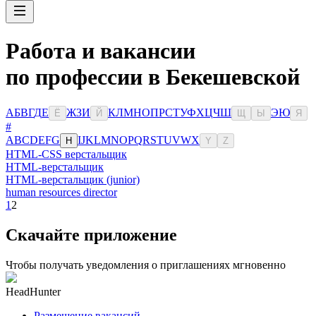
Работа и вакансии
по профессии в Бекешевской
А
Б
В
Г
Д
Е
Ж
З
И
К
Л
М
Н
О
П
Р
С
Т
У
Ф
Х
Ц
Ч
Ш
Э
Ю
Ё
Й
Щ
Ы
Я
#
A
B
C
D
E
F
G
I
J
K
L
M
N
O
P
Q
R
S
T
U
V
W
X
H
Y
Z
HTML-CSS верстальщик
HTML-верстальщик
HTML-верстальщик (junior)
human resources director
1
2
Скачайте приложение
Чтобы получать уведомления о приглашениях мгновенно
HeadHunter
Размещение вакансий