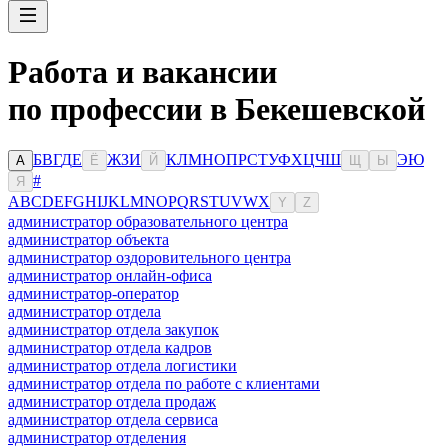
Работа и вакансии
по профессии в Бекешевской
Б
В
Г
Д
Е
Ж
З
И
К
Л
М
Н
О
П
Р
С
Т
У
Ф
Х
Ц
Ч
Ш
Э
Ю
А
Ё
Й
Щ
Ы
#
Я
A
B
C
D
E
F
G
H
I
J
K
L
M
N
O
P
Q
R
S
T
U
V
W
X
Y
Z
администратор образовательного центра
администратор объекта
администратор оздоровительного центра
администратор онлайн-офиса
администратор-оператор
администратор отдела
администратор отдела закупок
администратор отдела кадров
администратор отдела логистики
администратор отдела по работе с клиентами
администратор отдела продаж
администратор отдела сервиса
администратор отделения