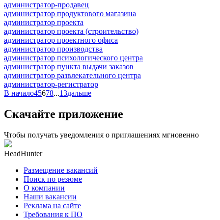
администратор-продавец
администратор продуктового магазина
администратор проекта
администратор проекта (строительство)
администратор проектного офиса
администратор производства
администратор психологического центра
администратор пункта выдачи заказов
администратор развлекательного центра
администратор-регистратор
В начало
4
5
6
7
8
...
13
дальше
Скачайте приложение
Чтобы получать уведомления о приглашениях мгновенно
HeadHunter
Размещение вакансий
Поиск по резюме
О компании
Наши вакансии
Реклама на сайте
Требования к ПО