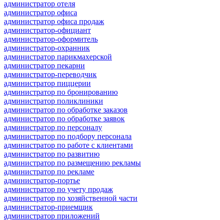
администратор отеля
администратор офиса
администратор офиса продаж
администратор-официант
администратор-оформитель
администратор-охранник
администратор парикмахерской
администратор пекарни
администратор-переводчик
администратор пиццерии
администратор по бронированию
администратор поликлиники
администратор по обработке заказов
администратор по обработке заявок
администратор по персоналу
администратор по подбору персонала
администратор по работе с клиентами
администратор по развитию
администратор по размещению рекламы
администратор по рекламе
администратор-портье
администратор по учету продаж
администратор по хозяйственной части
администратор-приемщик
администратор приложений