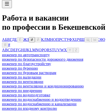
Работа и вакансии
по профессии в Бекешевской
А
Б
В
Г
Д
Е
Ж
З
К
Л
М
Н
О
П
Р
С
Т
У
Ф
Х
Ц
Ч
Ш
Э
Ю
Ё
И
Й
Щ
Ы
#
Я
A
B
C
D
E
F
G
H
I
J
K
L
M
N
O
P
Q
R
S
T
U
V
W
X
Y
Z
инженер по автотранспорту
инженер по безопасности дорожного движения
инженер по благоустройству
инженер по бурению
инженер по буровым растворам
инженер по валидации
инженер по вентиляции
инженер по вентиляции и кондиционированию
инженер по внедрению
инженер по водоподготовке
инженер по водоснабжению и водоотведению
инженер по водоснабжению и канализации
инженер по входному контролю