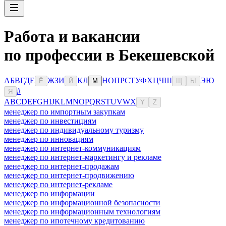
Работа и вакансии
по профессии в Бекешевской
А
Б
В
Г
Д
Е
Ж
З
И
К
Л
Н
О
П
Р
С
Т
У
Ф
Х
Ц
Ч
Ш
Э
Ю
Ё
Й
М
Щ
Ы
#
Я
A
B
C
D
E
F
G
H
I
J
K
L
M
N
O
P
Q
R
S
T
U
V
W
X
Y
Z
менеджер по импортным закупкам
менеджер по инвестициям
менеджер по индивидуальному туризму
менеджер по инновациям
менеджер по интернет-коммуникациям
менеджер по интернет-маркетингу и рекламе
менеджер по интернет-продажам
менеджер по интернет-продвижению
менеджер по интернет-рекламе
менеджер по информации
менеджер по информационной безопасности
менеджер по информационным технологиям
менеджер по ипотечному кредитованию