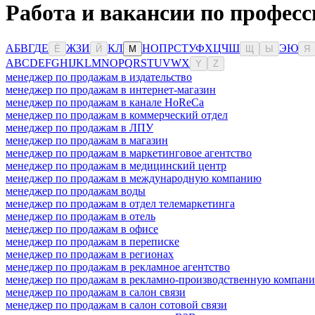
Работа и вакансии по профес
А
Б
В
Г
Д
Е
Ж
З
И
К
Л
Н
О
П
Р
С
Т
У
Ф
Х
Ц
Ч
Ш
Э
Ю
Ё
Й
М
Щ
Ы
Я
A
B
C
D
E
F
G
H
I
J
K
L
M
N
O
P
Q
R
S
T
U
V
W
X
Y
Z
менеджер по продажам в издательство
менеджер по продажам в интернет-магазин
менеджер по продажам в канале HoReCa
менеджер по продажам в коммерческий отдел
менеджер по продажам в ЛПУ
менеджер по продажам в магазин
менеджер по продажам в маркетинговое агентство
менеджер по продажам в медицинский центр
менеджер по продажам в международную компанию
менеджер по продажам воды
менеджер по продажам в отдел телемаркетинга
менеджер по продажам в отель
менеджер по продажам в офисе
менеджер по продажам в переписке
менеджер по продажам в регионах
менеджер по продажам в рекламное агентство
менеджер по продажам в рекламно-производственную компан
менеджер по продажам в салон связи
менеджер по продажам в салон сотовой связи