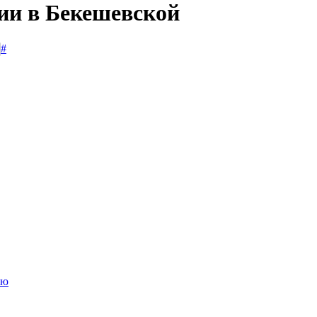
сии в Бекешевской
#
ию