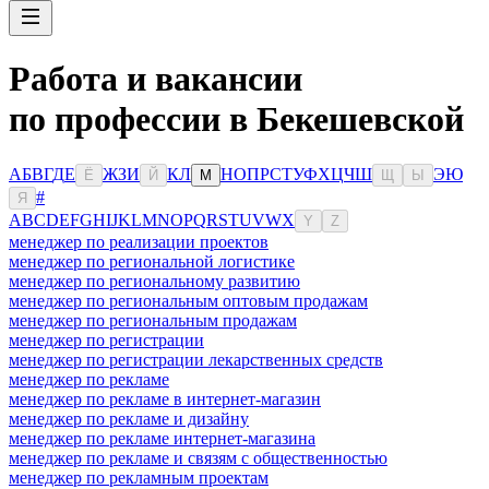
Работа и вакансии
по профессии в Бекешевской
А
Б
В
Г
Д
Е
Ж
З
И
К
Л
Н
О
П
Р
С
Т
У
Ф
Х
Ц
Ч
Ш
Э
Ю
Ё
Й
М
Щ
Ы
#
Я
A
B
C
D
E
F
G
H
I
J
K
L
M
N
O
P
Q
R
S
T
U
V
W
X
Y
Z
менеджер по реализации проектов
менеджер по региональной логистике
менеджер по региональному развитию
менеджер по региональным оптовым продажам
менеджер по региональным продажам
менеджер по регистрации
менеджер по регистрации лекарственных средств
менеджер по рекламе
менеджер по рекламе в интернет-магазин
менеджер по рекламе и дизайну
менеджер по рекламе интернет-магазина
менеджер по рекламе и связям с общественностью
менеджер по рекламным проектам