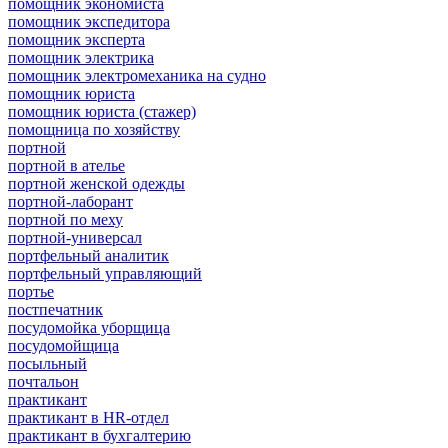
помощник экономиста
помощник экспедитора
помощник эксперта
помощник электрика
помощник электромеханика на судно
помощник юриста
помощник юриста (стажер)
помощница по хозяйству
портной
портной в ателье
портной женской одежды
портной-лаборант
портной по меху
портной-универсал
портфельный аналитик
портфельный управляющий
портье
постпечатник
посудомойка уборщица
посудомойщица
посыльный
почтальон
практикант
практикант в HR-отдел
практикант в бухгалтерию