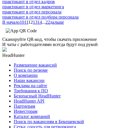
практикант в отдел кадров
практикант в отдел маркетинга
практикант в отдел персонала
практикант в отдел подбора персонала
В начало
10
11
12
13
14
...
22
дальше
Сканируйте QR-код, чтобы скачать приложение
И чаты с работодателями всегда будут под рукой
HeadHunter
Размещение вакансий
Поиск по резюме
О компании
Наши вакансии
Реклама на сайте
Требования к ПО
Безопасный HeadHunter
HeadHunter API
Партнерам
Инвесторам
Каталог компаний
Поиск по вакансиям в Бекешевской
Сетка: соцсеть для нетворкинга