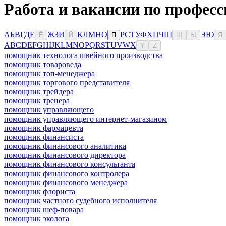
Работа и вакансии по профес
А
Б
В
Г
Д
Е
Ж
З
И
К
Л
М
Н
О
Р
С
Т
У
Ф
Х
Ц
Ч
Ш
Э
Ю
Ё
Й
П
Щ
Ы
Я
A
B
C
D
E
F
G
H
I
J
K
L
M
N
O
P
Q
R
S
T
U
V
W
X
Y
Z
помощник технолога швейного производства
помощник товароведа
помощник топ-менеджера
помощник торгового представителя
помощник трейдера
помощник тренера
помощник управляющего
помощник управляющего интернет-магазином
помощник фармацевта
помощник финансиста
помощник финансового аналитика
помощник финансового директора
помощник финансового консультанта
помощник финансового контролера
помощник финансового менеджера
помощник флориста
помощник частного судебного исполнителя
помощник шеф-повара
помощник эколога