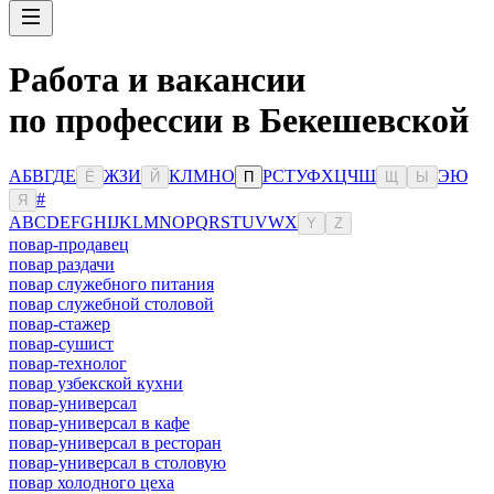
Работа и вакансии
по профессии в Бекешевской
А
Б
В
Г
Д
Е
Ж
З
И
К
Л
М
Н
О
Р
С
Т
У
Ф
Х
Ц
Ч
Ш
Э
Ю
Ё
Й
П
Щ
Ы
#
Я
A
B
C
D
E
F
G
H
I
J
K
L
M
N
O
P
Q
R
S
T
U
V
W
X
Y
Z
повар-продавец
повар раздачи
повар служебного питания
повар служебной столовой
повар-стажер
повар-сушист
повар-технолог
повар узбекской кухни
повар-универсал
повар-универсал в кафе
повар-универсал в ресторан
повар-универсал в столовую
повар холодного цеха