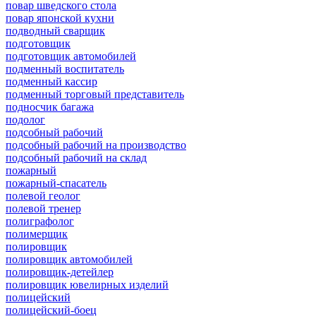
повар шведского стола
повар японской кухни
подводный сварщик
подготовщик
подготовщик автомобилей
подменный воспитатель
подменный кассир
подменный торговый представитель
подносчик багажа
подолог
подсобный рабочий
подсобный рабочий на производство
подсобный рабочий на склад
пожарный
пожарный-спасатель
полевой геолог
полевой тренер
полиграфолог
полимерщик
полировщик
полировщик автомобилей
полировщик-детейлер
полировщик ювелирных изделий
полицейский
полицейский-боец