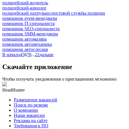
полицейский-водитель
полицейский-кинолог
полицейский патрульно-постовой службы полиции
помощник event-менеджера
помощник IT-специалиста
помощник SEO-специалиста
помощник SMM-менеджера
помощник автомаляра
помощник автомеханика
помощник автослесаря
В начало
4
5
6
7
8
...
22
дальше
Скачайте приложение
Чтобы получать уведомления о приглашениях мгновенно
HeadHunter
Размещение вакансий
Поиск по резюме
О компании
Наши вакансии
Реклама на сайте
Требования к ПО