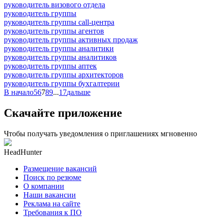
руководитель визового отдела
руководитель группы
руководитель группы call-центра
руководитель группы агентов
руководитель группы активных продаж
руководитель группы аналитики
руководитель группы аналитиков
руководитель группы аптек
руководитель группы архитекторов
руководитель группы бухгалтерии
В начало
5
6
7
8
9
...
17
дальше
Скачайте приложение
Чтобы получать уведомления о приглашениях мгновенно
HeadHunter
Размещение вакансий
Поиск по резюме
О компании
Наши вакансии
Реклама на сайте
Требования к ПО