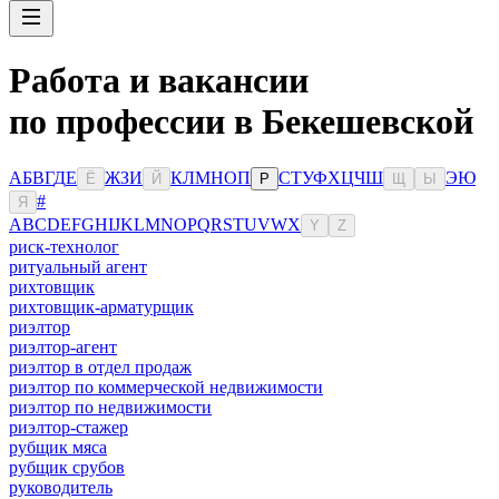
Работа и вакансии
по профессии в Бекешевской
А
Б
В
Г
Д
Е
Ж
З
И
К
Л
М
Н
О
П
С
Т
У
Ф
Х
Ц
Ч
Ш
Э
Ю
Ё
Й
Р
Щ
Ы
#
Я
A
B
C
D
E
F
G
H
I
J
K
L
M
N
O
P
Q
R
S
T
U
V
W
X
Y
Z
риск-технолог
ритуальный агент
рихтовщик
рихтовщик-арматурщик
риэлтор
риэлтор-агент
риэлтор в отдел продаж
риэлтор по коммерческой недвижимости
риэлтор по недвижимости
риэлтор-стажер
рубщик мяса
рубщик срубов
руководитель