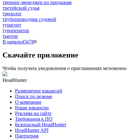
тренинг-менеджер по продажам
третейский судья
трихолог
трубопроводчик судовой
турагент
туроператор
тьютор
В начало
4
5
6
7
8
9
Скачайте приложение
Чтобы получать уведомления о приглашениях мгновенно
HeadHunter
Размещение вакансий
Поиск по резюме
О компании
Наши вакансии
Реклама на сайте
Требования к ПО
Безопасный HeadHunter
HeadHunter API
Партнерам