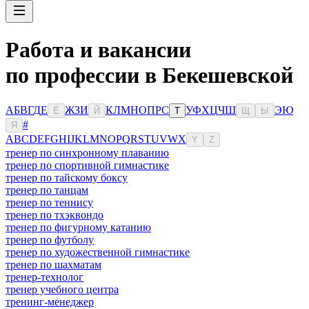
Работа и вакансии
по профессии в Бекешевской
А
Б
В
Г
Д
Е
Ж
З
И
К
Л
М
Н
О
П
Р
С
У
Ф
Х
Ц
Ч
Ш
Э
Ю
Ё
Й
Т
Щ
Ы
#
Я
A
B
C
D
E
F
G
H
I
J
K
L
M
N
O
P
Q
R
S
T
U
V
W
X
Y
Z
тренер по синхронному плаванию
тренер по спортивной гимнастике
тренер по тайскому боксу
тренер по танцам
тренер по теннису
тренер по тхэквондо
тренер по фигурному катанию
тренер по футболу
тренер по художественной гимнастике
тренер по шахматам
тренер-технолог
тренер учебного центра
тренинг-менеджер