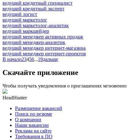
ведущий кредитный специалист
ведущий кредитный эксперт
ведущий логист
ведущий маркетолог
ведущий маркетолог-аналитик
ведущий маркшейдер
ведущий менеджер активных продаж
ведущий менеджер-аналитик
ведущий менеджер интернет-магазина
ведущий менеджер интернет-проектов
В начало
2
3
4
5
6
...
19
дальше
Скачайте приложение
Чтобы получать уведомления о приглашениях мгновенно
HeadHunter
Размещение вакансий
Поиск по резюме
О компании
Наши вакансии
Реклама на сайте
Требования к ПО