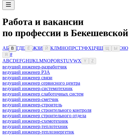
Работа и вакансии
по профессии в Бекешевской
А
Б
Г
Д
Е
Ж
З
И
К
Л
М
Н
О
П
Р
С
Т
У
Ф
Х
Ц
Ч
Ш
Э
Ю
В
Ё
Й
Щ
Ы
#
Я
A
B
C
D
E
F
G
H
I
J
K
L
M
N
O
P
Q
R
S
T
U
V
W
X
Y
Z
ведущий инженер-разработчик
ведущий инженер РЗА
ведущий инженер связи
ведущий инженер сервисного центра
ведущий инженер-системотехник
ведущий инженер слаботочных систем
ведущий инженер-сметчик
ведущий инженер-строитель
ведущий инженер строительного контроля
ведущий инженер строительного отдела
ведущий инженер-схемотехник
ведущий инженер-теплотехник
ведущий инженер-теплоэнергетик